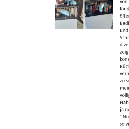
von
Kind
öffe
Bedi
und 
Sch
dive
zeig
kons
Büch
verh
zu s
mein
völl
Nähe
ja n
" Nu
so v