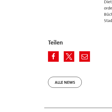
Diet
orde
Büc
Stad
Teilen
ALLE NEWS