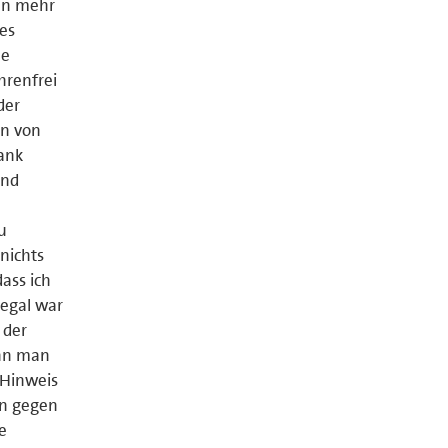
en mehr
es
ne
hrenfrei
der
en von
ank
und
u
nichts
ass ich
Regal war
 der
ann man
 Hinweis
an gegen
e