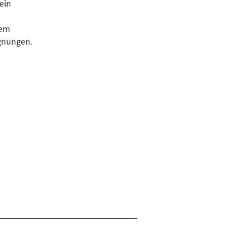
ein
rem
egnungen.