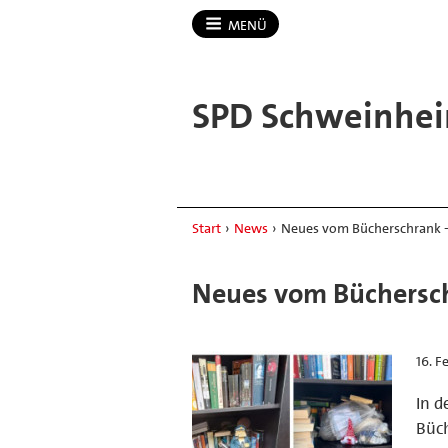
MENÜ
SPD Schweinhei
Start
›
News
›
Neues vom Bücherschrank - 
Neues vom Büchersch
16. F
In d
Büch