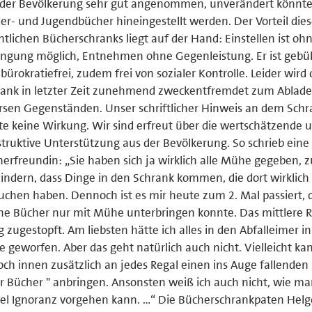
 der Bevölkerung sehr gut angenommen, unverändert könnt
er- und Jugendbücher hineingestellt werden. Der Vorteil dies
ntlichen Bücherschranks liegt auf der Hand: Einstellen ist oh
ngung möglich, Entnehmen ohne Gegenleistung. Er ist gebü
bürokratiefrei, zudem frei von sozialer Kontrolle. Leider wird 
rank in letzter Zeit zunehmend zweckentfremdet zum Ablad
rsen Gegenständen. Unser schriftlicher Hinweis an dem Schr
te keine Wirkung. Wir sind erfreut über die wertschätzende 
truktive Unterstützung aus der Bevölkerung. So schrieb eine
erfreundin: „Sie haben sich ja wirklich alle Mühe gegeben, z
indern, dass Dinge in den Schrank kommen, die dort wirklich 
uchen haben. Dennoch ist es mir heute zum 2. Mal passiert, d
e Bücher nur mit Mühe unterbringen konnte. Das mittlere 
ig zugestopft. Am liebsten hätte ich alles in den Abfalleimer in
 geworfen. Aber das geht natürlich auch nicht. Vielleicht k
och innen zusätzlich an jedes Regal einen ins Auge fallenden
r Bücher " anbringen. Ansonsten weiß ich auch nicht, wie m
iel Ignoranz vorgehen kann. …“ Die Bücherschrankpaten Helg