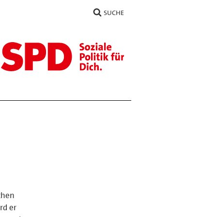
SUCHE
chen
rd er