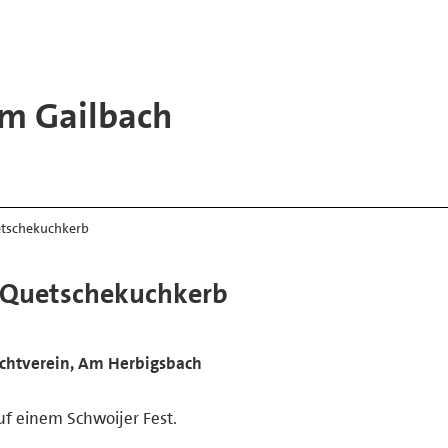
m Gailbach
etschekuchkerb
 Quetschekuchkerb
zuchtverein, Am Herbigsbach
uf einem Schwoijer Fest.