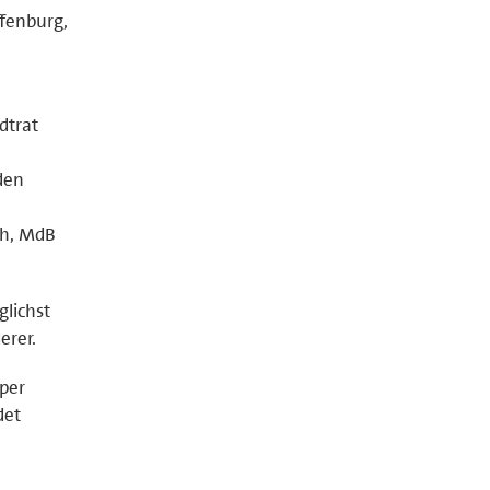
fenburg,
dtrat
den
ch, MdB
glichst
erer.
per
det