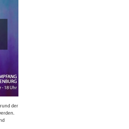
grund der
werden.
und