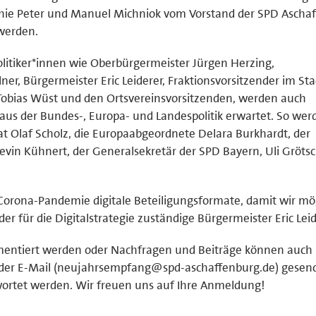
phie Peter und Manuel Michniok vom Vorstand der SPD Aschaf
werden.
litiker*innen wie Oberbürgermeister Jürgen Herzing,
r, Bürgermeister Eric Leiderer, Fraktionsvorsitzender im Sta
Tobias Wüst und den Ortsvereinsvorsitzenden, werden auch
aus der Bundes-, Europa- und Landespolitik erwartet. So wer
t Olaf Scholz, die Europaabgeordnete Delara Burkhardt, der
Kevin Kühnert, der Generalsekretär der SPD Bayern, Uli Gröts
 Corona-Pandemie digitale Beteiligungsformate, damit wir mö
der für die Digitalstrategie zuständige Bürgermeister Eric Leid
entiert werden oder Nachfragen und Beiträge können auch 
oder E-Mail (neujahrsempfang@spd-aschaffenburg.de) gesen
twortet werden. Wir freuen uns auf Ihre Anmeldung!